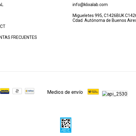
AL
info@klixalab.com
Migueletes 995, C1426BUK C142
Cdad. Autónoma de Buenos Aire
CT
NTAS FRECUENTES
Medios de envío