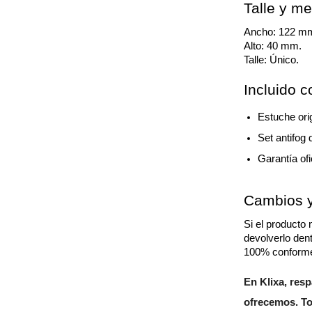
Talle y m
Ancho: 122 m
Alto: 40 mm.
Talle: Único.
Incluido 
Estuche ori
Set antifog 
Garantía ofi
Cambios y
Si el producto
devolverlo den
100% conforme
En Klixa, resp
ofrecemos. To