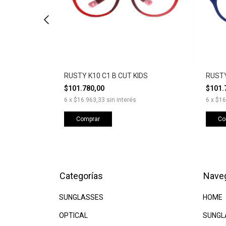
DS
RUSTY K10 C1 B CUT KIDS
RUSTY
$101.780,00
$101.
6
x
$16.963,33
sin interés
6
x
$16
Comprar
Co
Categorías
Nave
SUNGLASSES
HOME
OPTICAL
SUNGL