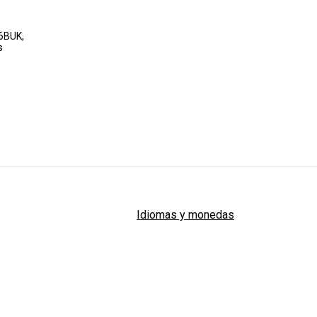
6BUK,
s
Idiomas y monedas