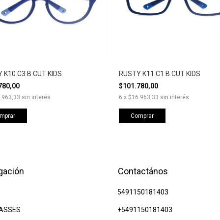
 K10 C3 B CUT KIDS
RUSTY K11 C1 B CUT KIDS
780,00
$101.780,00
.963,33
sin interés
6
x
$16.963,33
sin interés
mprar
Comprar
gación
Contactános
5491150181403
ASSES
+5491150181403