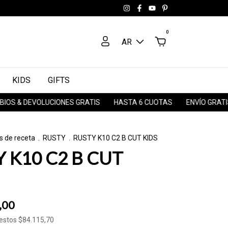
0
AR
KIDS
GIFTS
DEVOLUCIONES GRATIS
HASTA 6 CUOTAS
ENVÍO GRATIS A TO
s de receta
.
RUSTY
.
RUSTY K10 C2 B CUT KIDS
 K10 C2 B CUT
,00
uestos
$84.115,70