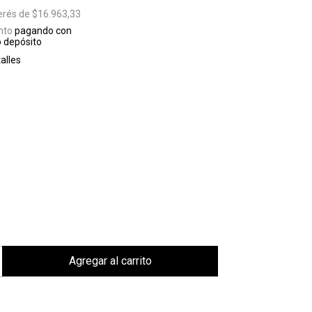
terés de
$16.963,33
nto
pagando con
o depósito
alles
s