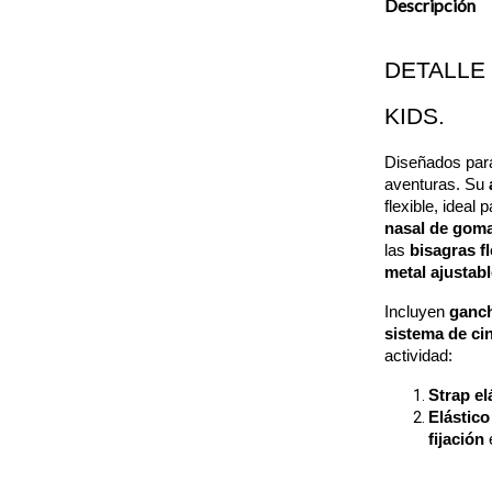
Descripción
DETALLE 
KIDS. 
Diseñados para
aventuras. Su 
nasal de gom
las 
bisagras fl
metal ajustabl
Incluyen 
ganch
sistema de ci
actividad:
Strap el
Elástico
fijación
 