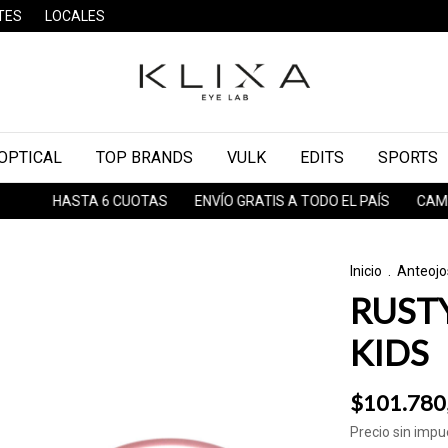
TES
LOCALES
OPTICAL
TOP BRANDS
VULK
EDITS
SPORTS
HASTA 6 CUOTAS
ENVÍO GRATIS A TODO EL PAÍS
CAMBIOS & 
Inicio
.
Anteojo
RUSTY
KIDS
$101.780
Precio sin imp