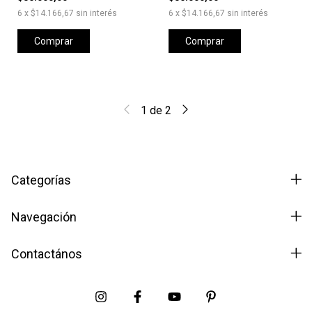
6
x
$14.166,67
sin interés
6
x
$14.166,67
sin interés
Comprar
Comprar
1
de
2
Categorías
Navegación
Contactános