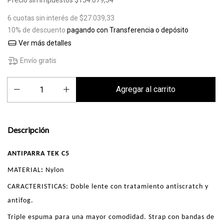
Precio sin impuestos
$134.079,34
6
cuotas sin interés de
$27.039,33
10% de descuento
pagando con Transferencia o depósito
Ver más detalles
Envío gratis
Descripción
ANTIPARRA TEK C5
MATERIAL
:
Nylon
CARACTERISTICAS: Doble lente con tratamiento antiscratch y
antifog.
Triple espuma para una mayor comodidad. Strap con bandas de