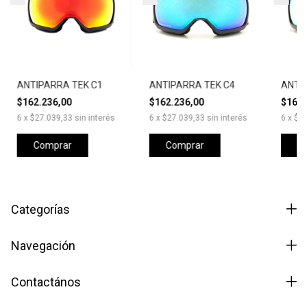
ANTIPARRA TEK C1
ANTIPARRA TEK C4
ANTI
$162.236,00
$162.236,00
$162.
6
x
$27.039,33
sin interés
6
x
$27.039,33
sin interés
6
x
$27
Categorías
Navegación
Contactános