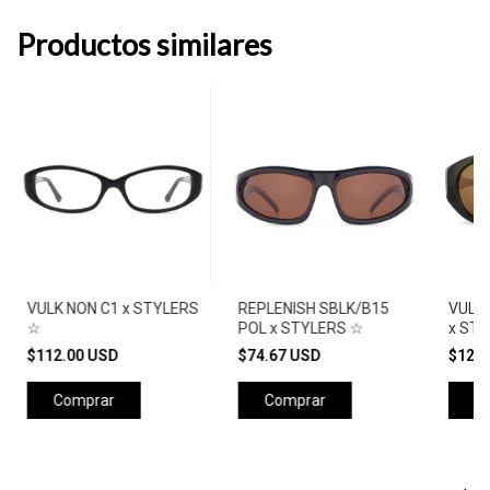
Productos similares
VULK NON C1 x STYLERS
REPLENISH SBLK/B15
VULK
☆
POL x STYLERS ☆
x ST
$112.00 USD
$74.67 USD
$122
Comprar
Comprar
C