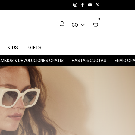
0
CO
KIDS
GIFTS
OS & DEVOLUCIONES GRATIS
HASTA 6 CUOTAS
ENVÍO GRATIS 