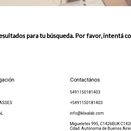
ultados para tu búsqueda. Por favor, intentá con
gación
Contactános
5491150181403
ASSES
+5491150181403
AL
info@klixalab.com
Migueletes 995, C1426BUK C142
Cdad. Autónoma de Buenos Aire