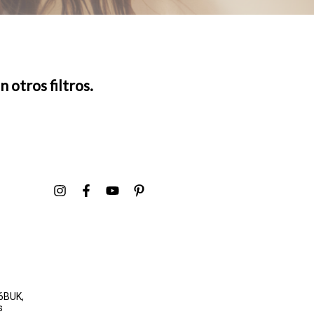
 otros filtros.
6BUK,
s