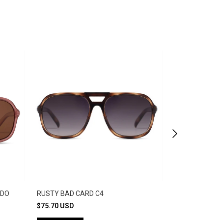
ADO
RUSTY BAD CARD C4
RUSTY BAD C
$75.70 USD
$87.40 USD