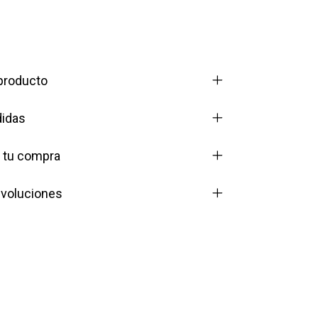
 producto
didas
n tu compra
voluciones