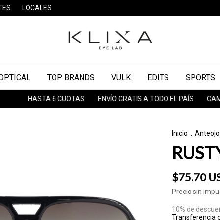
TES
LOCALES
OPTICAL
TOP BRANDS
VULK
EDITS
SPORTS
HASTA 6 CUOTAS
ENVÍO GRATIS A TODO EL PAÍS
CAMBIOS & 
Inicio
.
Anteojo
RUST
$75.70 U
Precio sin imp
10% de descue
Transferencia 