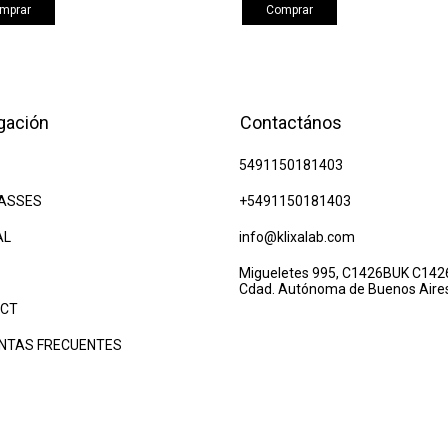
mprar
Comprar
gación
Contactános
5491150181403
ASSES
+5491150181403
AL
info@klixalab.com
Migueletes 995, C1426BUK C142
Cdad. Autónoma de Buenos Aire
CT
NTAS FRECUENTES