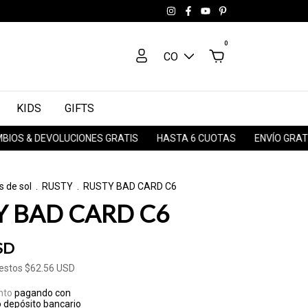
0
CO
KIDS
GIFTS
DEVOLUCIONES GRATIS
HASTA 6 CUOTAS
ENVÍO GRATIS A TO
s de sol
.
RUSTY
.
RUSTY BAD CARD C6
Y BAD CARD C6
SD
uestos
$62.56 USD
nto
pagando con
o depósito bancario