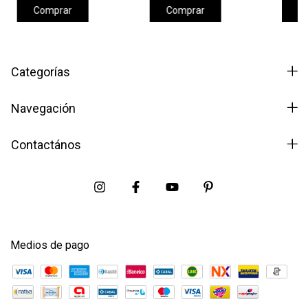
Comprar
Comprar
C
Categorías
Navegación
Contactános
Medios de pago