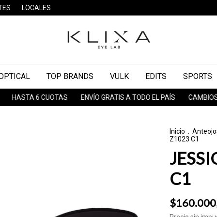
TES
LOCALES
OPTICAL
TOP BRANDS
VULK
EDITS
SPORTS
ASTA 6 CUOTAS
ENVÍO GRATIS A TODO EL PAÍS
CAMBIOS & DE
Inicio
.
Anteojo
Z1023 C1
JESSI
C1
$160.000