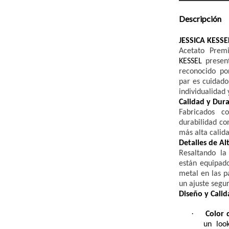
Descripción
JESSICA KESSE
Acetato Prem
KESSEL
presen
reconocido por
par es cuidad
individualidad 
Calidad y Dura
Fabricados c
durabilidad co
más alta calida
Detalles de A
Resaltando la
están equipado
metal en las p
un ajuste segur
Diseño y Calid
·
Color 
un look