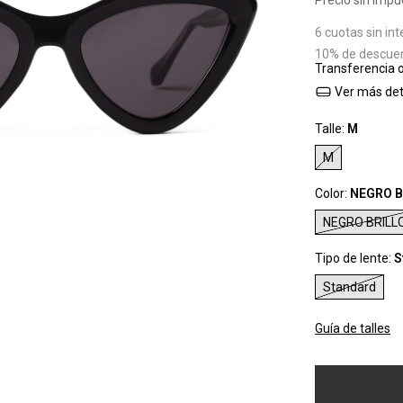
Precio sin imp
6
cuotas sin in
10% de descue
Transferencia 
Ver más det
Talle:
M
M
Color:
NEGRO B
NEGRO BRILL
Tipo de lente:
S
Standard
Guía de talles