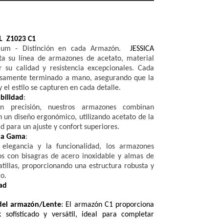
L Z1023 C1
ium - Distinción en cada Armazón.
JESSICA
ta su línea de armazones de acetato, material
 su calidad y resistencia excepcionales. Cada
osamente terminado a mano, asegurando que la
y el estilo se capturen en cada detalle.
bilidad
:
on precisión, nuestros armazones combinan
n un diseño ergonómico, utilizando acetato de la
d para un ajuste y confort superiores.
lta Gama
:
 elegancia y la funcionalidad, los armazones
s con bisagras de acero inoxidable y almas de
atillas, proporcionando una estructura robusta y
o.
ad
del armazón/Lente
: El armazón C1 proporciona
 sofisticado y versátil, ideal para completar