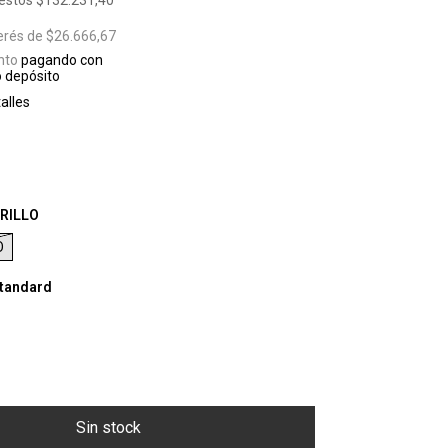
uestos
$132.231,40
terés de
$26.666,67
nto
pagando con
o depósito
alles
RILLO
O
tandard