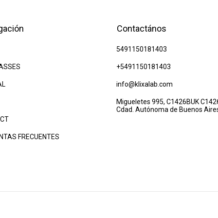
gación
Contactános
5491150181403
ASSES
+5491150181403
AL
info@klixalab.com
Migueletes 995, C1426BUK C142
Cdad. Autónoma de Buenos Aire
CT
NTAS FRECUENTES