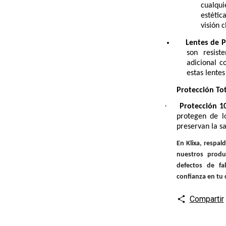
cualqu
estétic
visión c
Lentes de 
son resist
adicional c
estas lentes
Protección Tot
·
Protección 
protegen de l
preservan la sa
En Klixa, respa
nuestros produ
defectos de fa
confianza en tu
Compartir