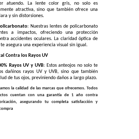
ier atuendo. La lente color gris, no solo es
amente atractiva, sino que también ofrece una
lara y sin distorsiones.
Policarbonato
: Nuestras lentes de policarbonato
entes a impactos, ofreciendo una protección
ontra accidentes oculares. La claridad óptica de
 te asegura una experiencia visual sin igual.
al Contra los Rayos UV
100% Rayos UV y UVB
: Estos anteojos no solo te
os dañinos rayos UV y UVB, sino que también
lud de tus ojos, previniendo daños a largo plazo.
ldamos la calidad de las marcas que ofrecemos. Todos
ctos cuentan con una garantía de 1 año contra
bricación, asegurando tu completa satisfacción y
 compra