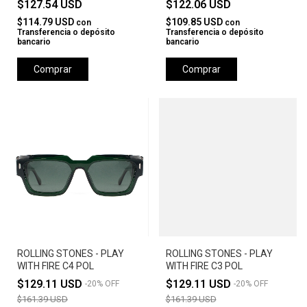
$127.54 USD
$122.06 USD
$114.79 USD
$109.85 USD
con
con
Transferencia o depósito
Transferencia o depósito
bancario
bancario
Comprar
Comprar
ROLLING STONES - PLAY
ROLLING STONES - PLAY
WITH FIRE C4 POL
WITH FIRE C3 POL
$129.11 USD
$129.11 USD
-
20
%
OFF
-
20
%
OFF
$161.39 USD
$161.39 USD