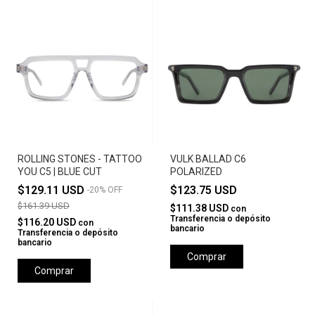
ROLLING STONES - TATTOO
VULK BALLAD C6
YOU C5 | BLUE CUT
POLARIZED
$129.11 USD
$123.75 USD
-
20
%
OFF
$161.39 USD
$111.38 USD
con
Transferencia o depósito
$116.20 USD
con
bancario
Transferencia o depósito
bancario
Comprar
Comprar