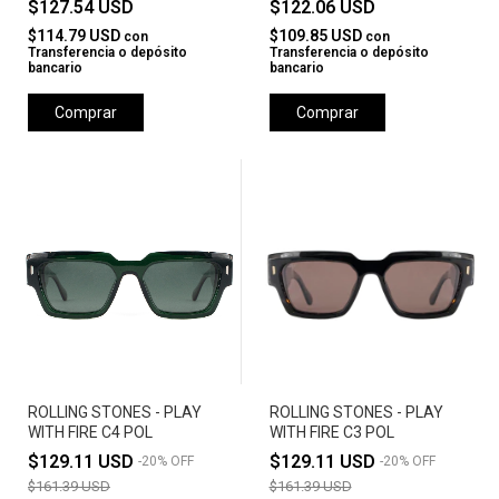
$127.54 USD
$122.06 USD
$114.79 USD
$109.85 USD
con
con
Transferencia o depósito
Transferencia o depósito
bancario
bancario
Comprar
Comprar
ROLLING STONES - PLAY
ROLLING STONES - PLAY
WITH FIRE C4 POL
WITH FIRE C3 POL
$129.11 USD
$129.11 USD
-
20
%
OFF
-
20
%
OFF
$161.39 USD
$161.39 USD