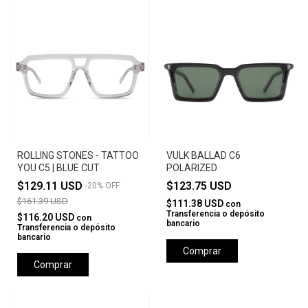
ROLLING STONES - TATTOO
VULK BALLAD C6
YOU C5 | BLUE CUT
POLARIZED
$129.11 USD
$123.75 USD
-
20
%
OFF
$161.39 USD
$111.38 USD
con
Transferencia o depósito
$116.20 USD
con
bancario
Transferencia o depósito
bancario
Comprar
Comprar